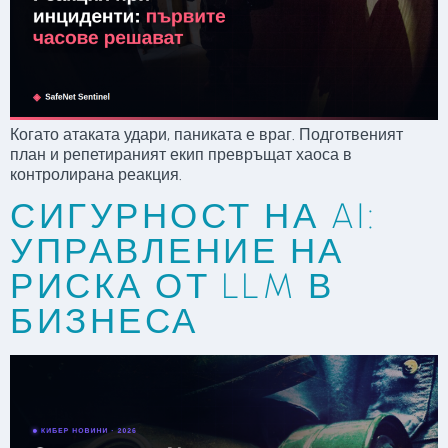
Когато атаката удари, паниката е враг. Подготвеният
план и репетираният екип превръщат хаоса в
контролирана реакция.
СИГУРНОСТ НА AI:
УПРАВЛЕНИЕ НА
РИСКА ОТ LLM В
БИЗНЕСА