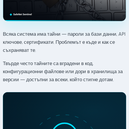
Всяка система има тайни — пароли за бази данни, API
ключове, сертификати. Проблемът е къде и как се
съхраняват те.
Твърде често тайните са вградени в код,
конфигурационни файлове или дори в хранилища за
версии — достъпни за всеки, който стигне дотам.