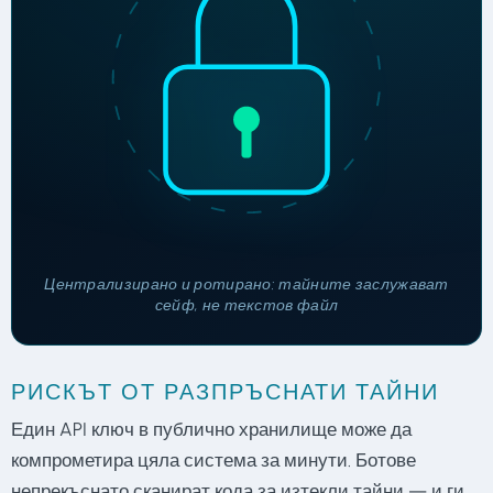
Централизирано и ротирано: тайните заслужават
сейф, не текстов файл
РИСКЪТ ОТ РАЗПРЪСНАТИ ТАЙНИ
Един API ключ в публично хранилище може да
компрометира цяла система за минути. Ботове
непрекъснато сканират кода за изтекли тайни — и ги