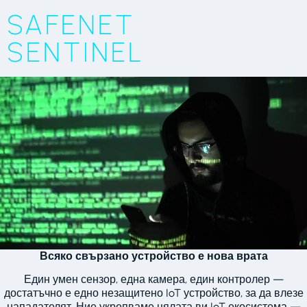
SAFENET
SENTINEL
Всяко свързано устройство е нова врата
Един умен сензор, една камера, един контролер —
достатъчно е едно незащитено IoT устройство, за да влезе
нападателят. Ние укрепваме цялата ви IoT екосистема —