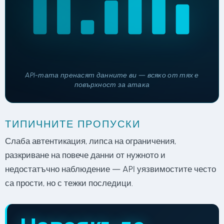
API-тата пренасят данните ви — всяко от тях е
повърхност за атака
ТИПИЧНИТЕ ПРОПУСКИ
Слаба автентикация, липса на ограничения,
разкриване на повече данни от нужното и
недостатъчно наблюдение — API уязвимостите често
са прости, но с тежки последици.