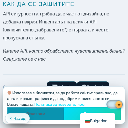
КАК ДА СЕ ЗАЩИТИТЕ
API сигурността трябва да е част от дизайна, не
добавка накрая. Инвентарът на всички API
(включително „забравените“) е първата и често
пропускана стъпка.
Имате API, които обработват чувствителни данни?
Свържете се с нас.
Споделете статията:
LinkedIn
Facebook
Използваме бисквитки, за да работи сайтът правилно, да
X
Копирай Връзка
анализираме трафика и да подобрим изживяването ви.
Вижте нашата
Политика за поверителност
.
English
Отказвам
Приемам
All rights reserved
Назад
Bulgarian
Политика за поверителност