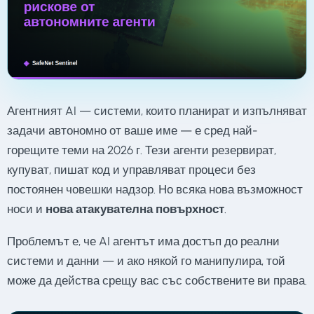
Агентният AI — системи, които планират и изпълняват
задачи автономно от ваше име — е сред най-
горещите теми на 2026 г. Тези агенти резервират,
купуват, пишат код и управляват процеси без
постоянен човешки надзор. Но всяка нова възможност
носи и
нова атакувателна повърхност
.
Проблемът е, че AI агентът има достъп до реални
системи и данни — и ако някой го манипулира, той
може да действа срещу вас със собствените ви права.