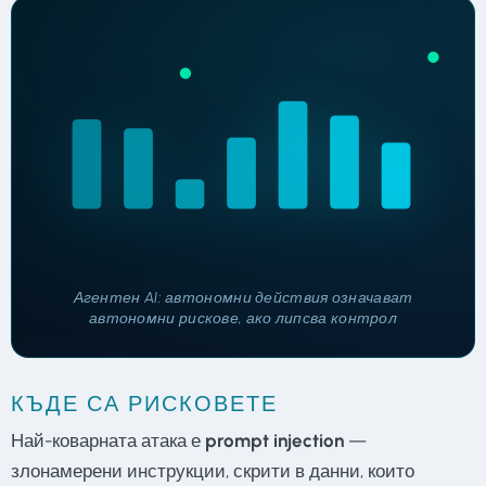
Агентен AI: автономни действия означават
автономни рискове, ако липсва контрол
КЪДЕ СА РИСКОВЕТЕ
Най-коварната атака е
prompt injection
—
злонамерени инструкции, скрити в данни, които