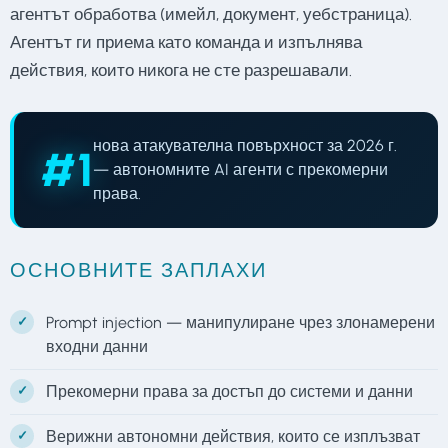
агентът обработва (имейл, документ, уебстраница).
Агентът ги приема като команда и изпълнява
действия, които никога не сте разрешавали.
нова атакувателна повърхност за 2026 г.
#1
— автономните AI агенти с прекомерни
права.
ОСНОВНИТЕ ЗАПЛАХИ
Prompt injection — манипулиране чрез злонамерени
входни данни
Прекомерни права за достъп до системи и данни
Верижни автономни действия, които се изплъзват