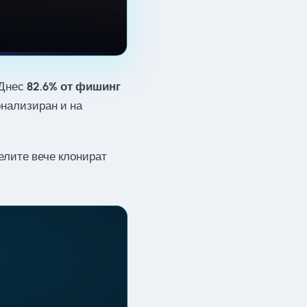
 Днес
82.6% от фишинг
нализиран и на
елите вече клонират