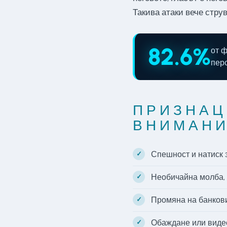
Такива атаки вече стру
82.6%
от 
пер
ПРИЗНАЦ
ВНИМАН
Спешност и натиск з
Необичайна молба, 
Промяна на банков
Обаждане или видео