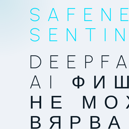
SAFEN
SENTI
DEEPF
AI ФИ
НЕ МО
ВЯРВА