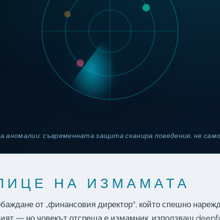
а аномалии: съвременната защита сканира поведение, не сам
ЛИЦЕ НА ИЗМАМАТА
баждане от „финансовия директор“, който спешно нарежд
овият — но човекът отсреща е измамник, използващ deepf