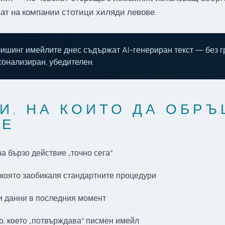
ват на компании стотици хиляди левове.
фишинг имейлите днес съдържат AI-генериран текст — без г
сонализиран, убедителен.
И, НА КОИТО ДА ОБР
ИЕ
а бързо действие „точно сега“
която заобикаля стандартните процедури
и данни в последния момент
, което „потвърждава“ писмен имейл