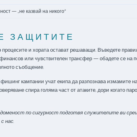
ност — „не казвай на никого“
СЕ ЗАЩИТИТЕ
о процесите и хората остават решаващи. Въведете прави
финансов или чувствителен трансфер — обадете се на по
елното съобщение.
фишинг кампании учат екипа да разпознава измамите на 
веряване спира голяма част от атаките, дори когато паро
едоменост по сигурност подготвя служителите ви сре
с нас.