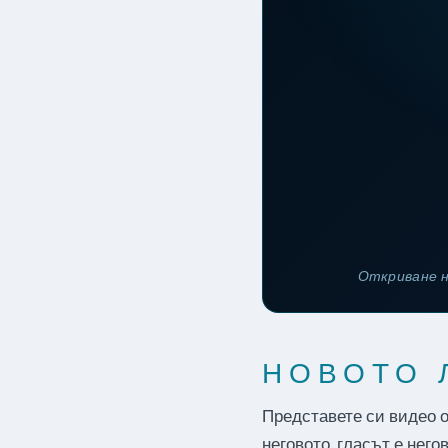
Откриване н
НОВОТО 
Представете си видео о
неговото, гласът е нег