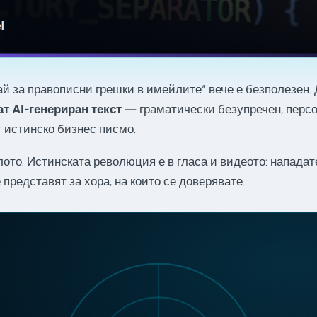
й за правописни грешки в имейлите“ вече е безполезен.
 AI-генериран текст
— граматически безупречен, персо
 истинско бизнес писмо.
лото. Истинската революция е в гласа и видеото: нападат
е представят за хора, на които се доверявате.