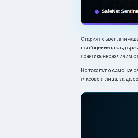
Старият съвет „внимава
съобщенията съдържат
практика неразличим от
Но текстът е само нача
гласове и лица, за да с