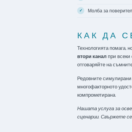
Молба за поверител
КАК ДА 
Технологията помага, н
втори канал
при всеки 
отговаряйте на съмнит
Редовните симулирани 
многофакторното удосто
компрометирана.
Нашата услуга за осв
сценарии. Свържете се 