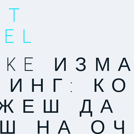
ET
NEL
AKE ИЗМ
ШИНГ: К
ЖЕШ ДА
Ш НА О