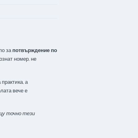
ло за
потвърждение по
знат номер, не
практика, а
лата вече е
щу точно тези