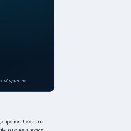
о съдържание
а превод. Лицето е
ake в реално време.