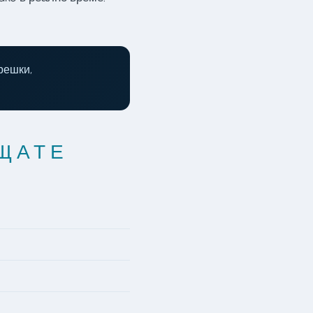
решки,
ЪЩАТЕ